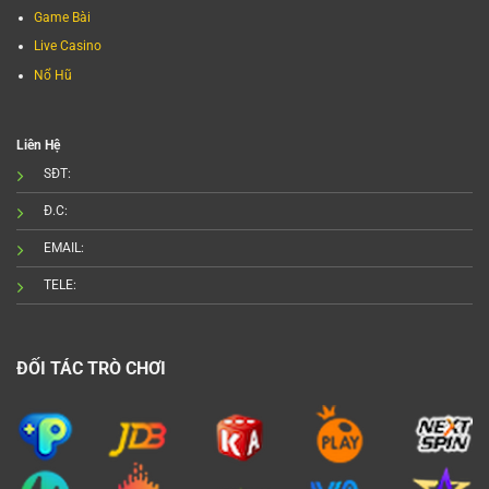
Game Bài
Live Casino
Nổ Hũ
Liên Hệ
SĐT:
Đ.C:
EMAIL:
TELE:
ĐỐI TÁC TRÒ CHƠI