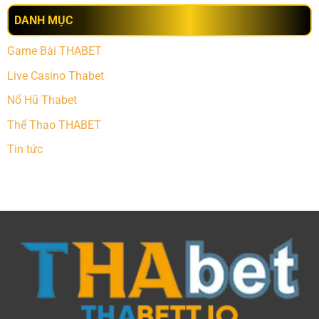
DANH MỤC
Game Bài THABET
Live Casino Thabet
Nổ Hũ Thabet
Thể Thao THABET
Tin tức