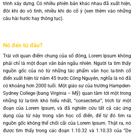
trình xây dựng. Có nhiều phiên bản khác nhau đã xuất hiện,
đôi khi do vô tình, nhiều khi do cố ý (xen thêm vào những
câu hài hước hay thông tục).
Nó đến từ đâu?
Trái với quan điểm chung của số đông, Lorem Ipsum không
phải chỉ là một đoạn văn bản ngẫu nhiên. Người ta tìm thấy
nguồn gốc của nó từ những tác phẩm văn học la-tinh cổ
điển xuất hiện từ năm 45 trước Công Nguyên, nghĩa là nó đã
có khoảng hơn 2000 tuổi. Một giáo sư của trường Hampden-
Sydney College (bang Virginia – Mỹ) quan tâm tới một trong
những từ la-tinh khó hiểu nhất, “consectetur”, trích từ một
đoạn của Lorem Ipsum, và đã nghiên cứu tất cả các ứng
dụng của từ này trong văn học cổ điển, để từ đó tìm ra
nguồn gốc không thể chối cãi của Lorem Ipsum. Thật ra, nó
được tìm thấy trong các đoạn 1.10.32 và 1.10.33 của “De