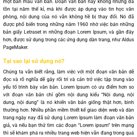
một bản mẫu văn bản. Đoạn văn bản này không những đã
tồn tại năm thế kỉ, mà khi được áp dụng vào tin học văn
phòng, nội dung của nó vẫn không hề bị thay đổi. Nó đã
được phổ biến trong những năm 1960 nhờ việc bán những
bản giấy Letraset in những đoạn Lorem Ipsum, và gần đây
hơn, được sử dụng trong các ứng dụng dàn trang, như Aldus
PageMaker.
Tại sao lại sử dụng nó?
Chúng ta vẫn biết rằng, làm việc với một đoạn văn bản dễ
đọc và rõ nghĩa dễ gây rối trí và cản trở việc tập trung vào
yếu tố trình bày văn bản. Lorem Ipsum có ưu điểm hơn so
với đoạn văn bản chỉ gồm nội dung kiểu “Nội dung, nội
dung, nội dung” là nó khiến văn bản giống thật hơn, bình
thường hơn. Nhiều phần mềm thiết kế giao diện web và dàn
trang ngày nay đã sử dụng Lorem Ipsum làm đoạn văn bản
giả, và nếu bạn thử tìm các đoạn “Lorem ipsum” trên mạng
thì sẽ khám phá ra nhiều trang web hiện vẫn đang trong quá