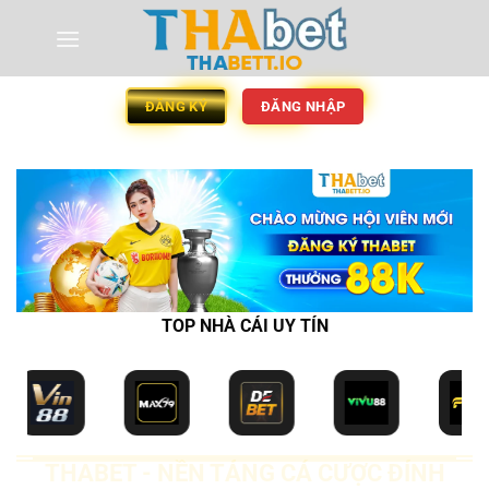
ĐĂNG KÝ
ĐĂNG NHẬP
TOP NHÀ CÁI UY TÍN
THABET - NỀN TẢNG CÁ CƯỢC ĐỈNH