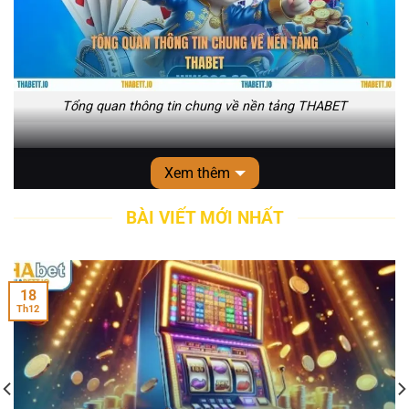
Tổng quan thông tin chung về nền tảng THABET
THABET ra mắt năm 2016, nhanh chóng trở thành nền
Xem thêm
tảng tiên phong với hệ sinh thái cá cược đa dạng, phù hợp
cả người mới và hội viên chuyên nghiệp. Với hơn 2,8 triệu
BÀI VIẾT MỚI NHẤT
tài khoản, 25+ đối tác game quốc tế và hạ tầng máy chủ
tại nhiều khu vực châu Á, đơn vị duy trì tốc độ tăng trưởng
ổn định trong 5 năm qua.
18
Th12
Những loại giấy phép hợp pháp THABET đang sở hữu
Hệ thống pháp lý minh bạch là yếu tố giúp nhà cái đứng
vững trong thị trường cạnh tranh khốc liệt.