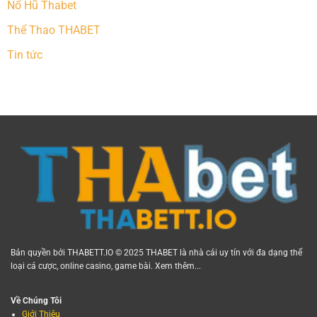
Nổ Hũ Thabet
Thể Thao THABET
Tin tức
Bản quyền bởi THABETT.IO © 2025 THABET là nhà cái uy tín với đa dạng thể
loại cá cược, online casino, game bài. Xem thêm...
Về Chúng Tôi
Giới Thiệu