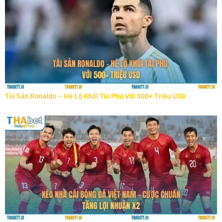
Tài Sản Ronaldo – Hé Lộ Khối Tài Phú Với 500+ Triệu USD