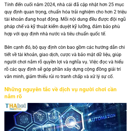
Tính đến cuối năm 2024, nhà cái đã cập nhật hơn 25 mục
quy định quan trọng, chuẩn hóa trải nghiệm cho hơn 2 triệu
tài khoản đang hoạt động. Mỗi nội dung đều được đội ngũ
pháp chế và kỹ thuật kiểm duyệt kỹ lưỡng, đảm bảo phù
hợp với quy định nhà nước và tiêu chuẩn quốc tế.
Bên cạnh đó, bộ quy định còn bao gồm các hướng dẫn chi
tiết về tài khoản, giao dịch, cược và bảo mật dữ liệu, giúp
người chơi nắm rõ quyền lợi và nghĩa vụ. Việc đọc và hiểu
rõ các quy định sẽ góp phần xây dựng cộng đồng giải trí
văn minh, giảm thiểu rủi ro tranh chấp và xử lý sự cố.
Những nguyên tắc về dịch vụ người chơi cần
nắm rõ