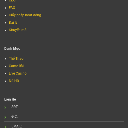
CEO
FAQ
Giấy phép hoạt động
Đại lý
Khuyến mãi
Danh Mục
Thể Thao
Game Bài
Live Casino
Nổ Hũ
Liên Hệ
SĐT:
Đ.C:
EMAIL: